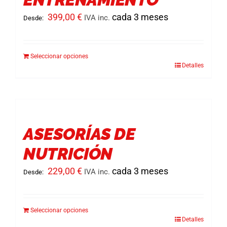
Acceder
399,00
€
cada 3 meses
IVA inc.
Desde:
Seleccionar opciones
Detalles
Este
producto
tiene
múltiples
variantes.
ASESORÍAS DE
Las
NUTRICIÓN
opciones
se
229,00
€
cada 3 meses
IVA inc.
Desde:
pueden
elegir
Seleccionar opciones
en
Detalles
Este