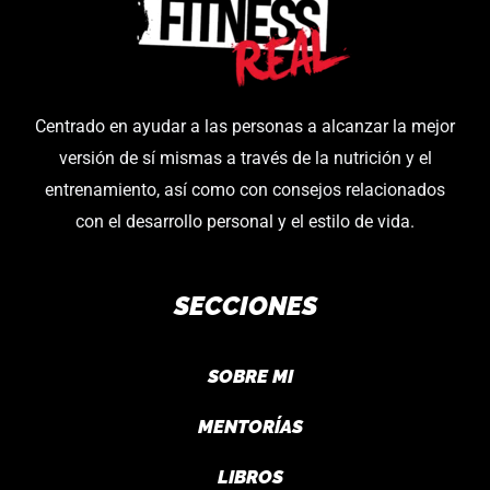
opciones
se
pueden
elegir
Centrado en ayudar a las personas a alcanzar la mejor
en
versión de sí mismas a través de la nutrición y el
la
entrenamiento, así como con consejos relacionados
página
con el desarrollo personal y el estilo de vida.
de
producto
SECCIONES
SOBRE MI
MENTORÍAS
LIBROS