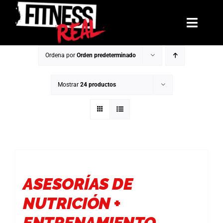
Saltar
al
Toggl
contenido
Navig
Ordena por
Orden predeterminado
Mentorías
Mostrar
24 productos
Libros
Reto: El Arco de Invierno
La Hermandad
Blog
ASESORÍAS DE
NUTRICIÓN +
Contacto
ENTRENAMIENTO