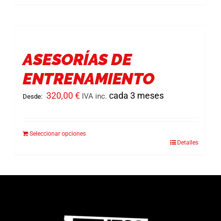
la
producto
página
tiene
de
múltiples
producto
variantes.
ASESORÍAS DE
Las
ENTRENAMIENTO
opciones
se
320,00
€
cada 3 meses
IVA inc.
Desde:
pueden
elegir
Seleccionar opciones
en
Detalles
Este
la
producto
página
tiene
de
múltiples
producto
variantes.
Las