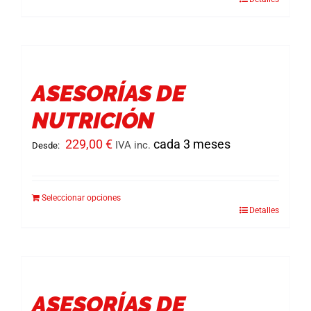
Este
producto
tiene
múltiples
variantes.
ASESORÍAS DE
Las
NUTRICIÓN
opciones
se
229,00
€
cada 3 meses
IVA inc.
Desde:
pueden
elegir
Seleccionar opciones
en
Detalles
Este
la
producto
página
tiene
de
múltiples
producto
variantes.
ASESORÍAS DE