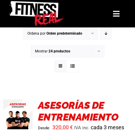
Saltar
al
Toggl
contenido
Navig
Ordena por
Orden predeterminado
Mentorías
Mostrar
24 productos
Libros
Reto: El Arco de Invierno
La Hermandad
ASESORÍAS DE
Blog
ENTRENAMIENTO
Contacto
320,00
€
cada 3 meses
IVA inc.
Desde: