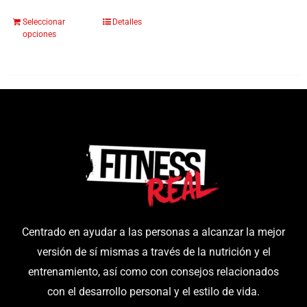
Seleccionar
Detalles
Este
opciones
producto
tiene
múltiples
variantes.
Las
opciones
se
pueden
elegir
en
Centrado en ayudar a las personas a alcanzar la mejor
la
versión de sí mismas a través de la nutrición y el
página
entrenamiento, así como con consejos relacionados
de
con el desarrollo personal y el estilo de vida.
producto