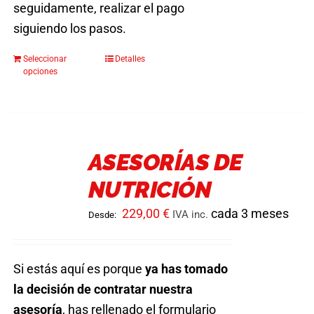
seguidamente, realizar el pago
siguiendo los pasos.
Seleccionar
Detalles
Este
opciones
producto
tiene
múltiples
variantes.
ASESORÍAS DE
Las
NUTRICIÓN
opciones
se
229,00
€
cada 3 meses
IVA inc.
Desde:
pueden
elegir
en
Si estás aquí es porque
ya has tomado
la
la decisión de contratar nuestra
página
asesoría
, has rellenado el formulario