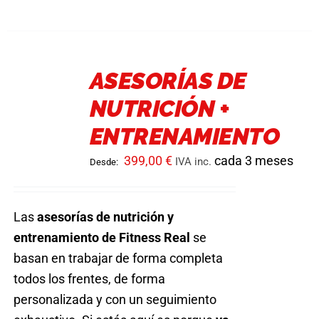
tiene
múltiples
variantes.
ASESORÍAS DE
Las
NUTRICIÓN +
opciones
se
ENTRENAMIENTO
pueden
399,00
€
cada 3 meses
IVA inc.
Desde:
elegir
en
la
Las
asesorías de nutrición y
página
entrenamiento de Fitness Real
se
de
basan en trabajar de forma completa
producto
todos los frentes, de forma
personalizada y con un seguimiento