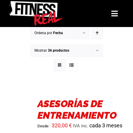
Saltar
al
Toggl
contenido
Navig
Ordena por
Fecha
Mentorías
Mostrar
36 productos
Libros
Reto: El Arco de Invierno
La Hermandad
ASESORÍAS DE
Blog
ENTRENAMIENTO
Contacto
320,00
€
cada 3 meses
IVA inc.
Desde: