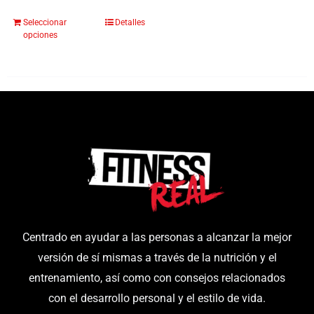
Seleccionar
Detalles
Este
opciones
producto
tiene
múltiples
variantes.
Las
opciones
se
pueden
elegir
en
Centrado en ayudar a las personas a alcanzar la mejor
la
versión de sí mismas a través de la nutrición y el
página
entrenamiento, así como con consejos relacionados
de
con el desarrollo personal y el estilo de vida.
producto