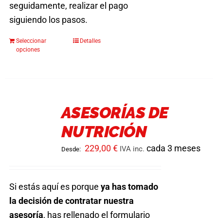
seguidamente, realizar el pago
siguiendo los pasos.
Seleccionar
Detalles
Este
opciones
producto
tiene
múltiples
variantes.
ASESORÍAS DE
Las
NUTRICIÓN
opciones
se
229,00
€
cada 3 meses
IVA inc.
Desde:
pueden
elegir
en
Si estás aquí es porque
ya has tomado
la
la decisión de contratar nuestra
página
asesoría
, has rellenado el formulario