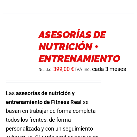
tiene
múltiples
variantes.
ASESORÍAS DE
Las
NUTRICIÓN +
opciones
se
ENTRENAMIENTO
pueden
399,00
€
cada 3 meses
IVA inc.
Desde:
elegir
en
la
Las
asesorías de nutrición y
página
entrenamiento de Fitness Real
se
de
basan en trabajar de forma completa
producto
todos los frentes, de forma
personalizada y con un seguimiento