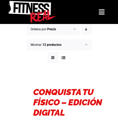
Saltar
al
Toggl
contenido
Navig
Ordena por
Precio
Mentorías
Mostrar
12 productos
Libros
Reto: El Arco de Invierno
La Hermandad
CONQUISTA TU
Blog
FÍSICO – EDICIÓN
Contacto
DIGITAL