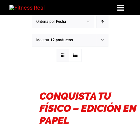
Saltar
Toggl
al
Navig
contenido
Ordena por
Fecha
Mentorías
Mostrar
12 productos
Libros
Reto: El Arco de Invierno
La Hermandad
CONQUISTA TU
Blog
FÍSICO – EDICIÓN EN
PAPEL
Contacto
Acceder