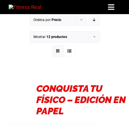
Saltar
Toggl
al
Navig
contenido
Ordena por
Precio
Mentorías
Mostrar
12 productos
Libros
Reto: El Arco de Invierno
La Hermandad
CONQUISTA TU
Blog
FÍSICO – EDICIÓN EN
PAPEL
Contacto
Acceder