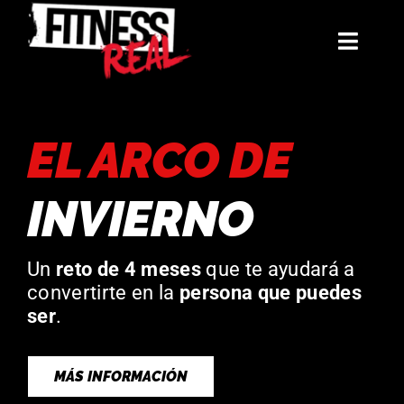
Saltar
al
Toggl
contenido
Navig
Mentorías
EL ARCO DE
Libros
INVIERNO
Reto: El Arco de Invierno
La Hermandad
Un
reto de 4 meses
que te ayudará a
convertirte en la
persona que puedes
Blog
ser
.
Contacto
MÁS INFORMACIÓN