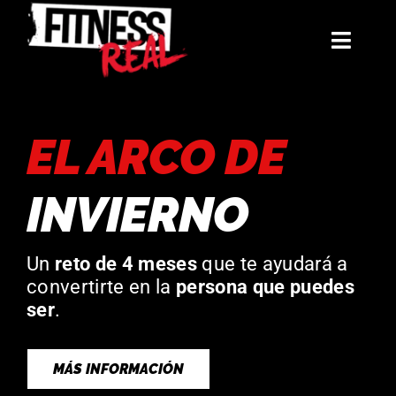
Saltar
al
Toggl
contenido
Navig
Mentorías
EL ARCO DE
Libros
INVIERNO
Reto: El Arco de Invierno
La Hermandad
Un
reto de 4 meses
que te ayudará a
convertirte en la
persona que puedes
Blog
ser
.
Contacto
MÁS INFORMACIÓN