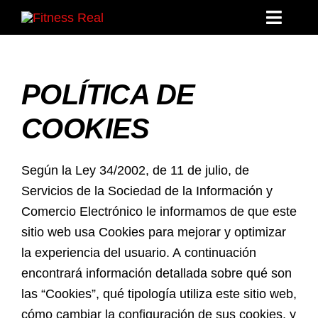
Saltar
Toggl
al
Navig
contenido
Mentorías
POLÍTICA DE
Libros
COOKIES
Reto: El Arco de Invierno
Según la Ley 34/2002, de 11 de julio, de
La Hermandad
Servicios de la Sociedad de la Información y
Comercio Electrónico le informamos de que este
Blog
sitio web usa Cookies para mejorar y optimizar
la experiencia del usuario. A continuación
Contacto
encontrará información detallada sobre qué son
las “Cookies”, qué tipología utiliza este sitio web,
Acceder
cómo cambiar la configuración de sus cookies, y