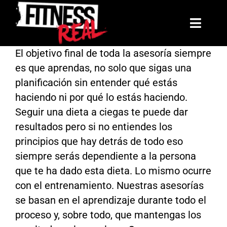
Saltar
al
Toggl
contenido
Navig
El objetivo final de toda la asesoría siempre
Mentorías
es que aprendas, no solo que sigas una
planificación sin entender qué estás
Libros
haciendo ni por qué lo estás haciendo.
Seguir una dieta a ciegas te puede dar
Reto: El Arco de Invierno
resultados pero si no entiendes los
principios que hay detrás de todo eso
La Hermandad
siempre serás dependiente a la persona
que te ha dado esta dieta. Lo mismo ocurre
Blog
con el entrenamiento. Nuestras asesorías
se basan en el aprendizaje durante todo el
Contacto
proceso y, sobre todo, que mantengas los