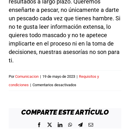
resultados a largo plazo. Queremos
Acceder
enseñarte a pescar, no únicamente a darte
un pescado cada vez que tienes hambre. Si
no te gusta leer información extensa, lo
quieres todo mascado y no te apetece
implicarte en el proceso ni en la toma de
decisiones, nuestras asesorías no son para
ti.
Por
Comunicacion
|
19 de mayo de 2023
|
Requisitos y
en
condiciones
|
Comentarios desactivados
Con
ganas
de
COMPARTE ESTE ARTÍCULO
leer
Facebook
X
LinkedIn
WhatsApp
Telegram
Correo
y
electrónico