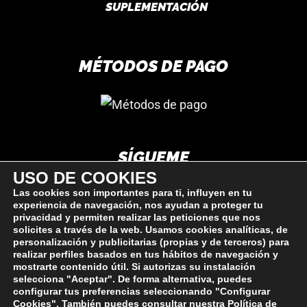
SUPLEMENTACIÓN
MÉTODOS DE PAGO
SÍGUEME
USO DE COOKIES
Las cookies son importantes para ti, influyen en tu
experiencia de navegación, nos ayudan a proteger tu
privacidad y permiten realizar las peticiones que nos
solicites a través de la web. Usamos cookies analíticas, de
personalización y publicitarias (propias y de terceros) para
realizar perfiles basados en tus hábitos de navegación y
mostrarte contenido útil. Si autorizas su instalación
selecciona "Aceptar". De forma alternativa, puedes
configurar tus preferencias seleccionando "Configurar
Cookies". También puedes consultar nuestra
Política de
© FITNESSREAL.ES 2023-2025 |
Aviso Legal
|
Política de