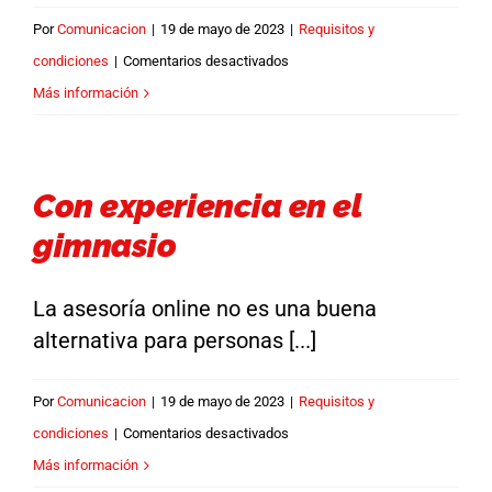
Por
Comunicacion
|
19 de mayo de 2023
|
Requisitos y
en
condiciones
|
Comentarios desactivados
Sin
Más información
lesiones
ni
enfermedades
Con experiencia en el
gimnasio
La asesoría online no es una buena
alternativa para personas [...]
Por
Comunicacion
|
19 de mayo de 2023
|
Requisitos y
en
condiciones
|
Comentarios desactivados
Con
Más información