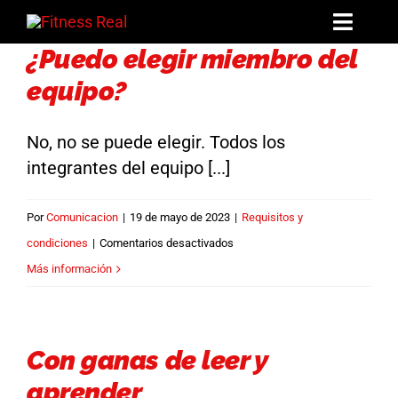
Saltar
Toggl
al
¿Puedo elegir miembro del
Navig
contenido
equipo?
Mentorías
Libros
No, no se puede elegir. Todos los
integrantes del equipo [...]
Reto: El Arco de Invierno
Por
Comunicacion
|
19 de mayo de 2023
|
Requisitos y
La Hermandad
en
condiciones
|
Comentarios desactivados
¿Puedo
Más información
Blog
elegir
miembro
Contacto
del
Con ganas de leer y
equipo?
aprender
Acceder