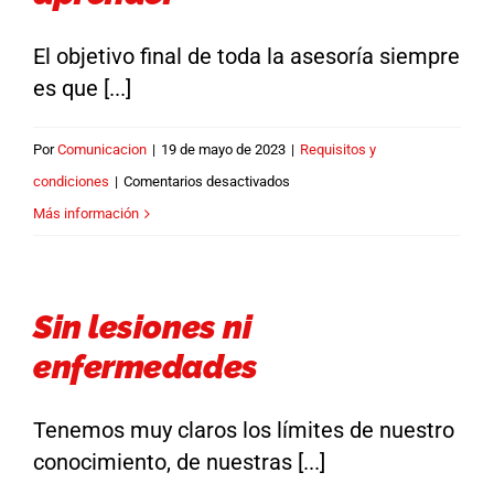
El objetivo final de toda la asesoría siempre
es que [...]
Por
Comunicacion
|
19 de mayo de 2023
|
Requisitos y
en
condiciones
|
Comentarios desactivados
Con
Más información
ganas
de
leer
Sin lesiones ni
y
enfermedades
aprender
Tenemos muy claros los límites de nuestro
conocimiento, de nuestras [...]