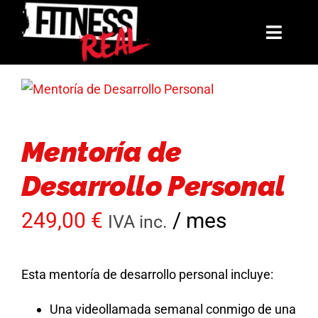
Saltar
al
Toggl
contenido
Navig
Mentorías
Libros
Mentoría de
Reto: El Arco de Invierno
Desarrollo Personal
La Hermandad
249,00
€
/ mes
IVA inc.
Blog
Esta mentoría de desarrollo personal incluye:
Contacto
Una videollamada semanal conmigo de una