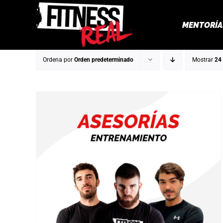
Saltar
al
MENTORÍA
contenido
Ordena por
Orden predeterminado
Mostrar
24