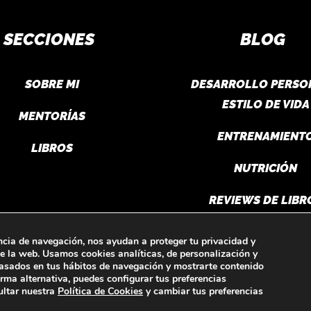
Las
SECCIONES
BLOG
opciones
se
pueden
SOBRE MI
DESARROLLO PERSO
elegir
ESTILO DE VIDA
MENTORÍAS
en
ENTRENAMIENT
la
LIBROS
página
NUTRICIÓN
de
producto
REVIEWS DE LIBR
SUPLEMENTACIÓ
encia de navegación, nos ayudan a proteger tu privacidad y
 de la web. Usamos cookies analíticas, de personalización y
s basados en tus hábitos de navegación y mostrarte contenido
orma alternativa, puedes configurar tus preferencias
ultar nuestra
Política de Cookies
y cambiar tus preferencias
.ES 2023-2025 |
Aviso Legal
|
Política de cookies
|
Política de privacidad
| 