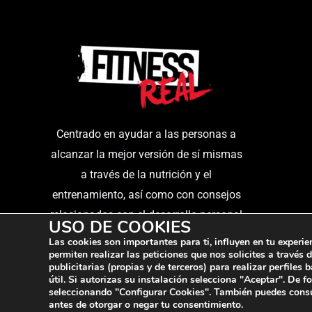
Las
opciones
se
pueden
elegir
en
Centrado en ayudar a las personas a
la
alcanzar la mejor versión de sí mismas
página
a través de la nutrición y el
de
entrenamiento, así como con consejos
producto
relacionados con el desarrollo personal
USO DE COOKIES
y el estilo de vida.
Las cookies son importantes para ti, influyen en tu experi
permiten realizar las peticiones que nos solicites a través
publicitarias (propias y de terceros) para realizar perfile
útil. Si autorizas su instalación selecciona "Aceptar". De f
seleccionando "Configurar Cookies". También puedes cons
© FITNESSREAL
antes de otorgar o negar tu consentimiento.