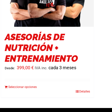
ASESORÍAS DE
NUTRICIÓN +
ENTRENAMIENTO
399,00
€
cada 3 meses
IVA inc.
Desde:
Seleccionar opciones
Detalles
Este
producto
tiene