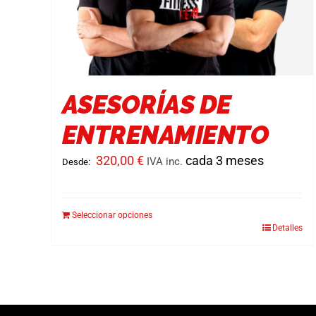
ASESORÍAS DE
ENTRENAMIENTO
320,00
€
cada 3 meses
IVA inc.
Desde:
Seleccionar opciones
Detalles
Este
producto
tiene
múltiples
variantes.