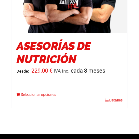
ASESORÍAS DE
NUTRICIÓN
229,00
€
cada 3 meses
IVA inc.
Desde:
Seleccionar opciones
Detalles
Este
producto
tiene
múltiples
variantes.