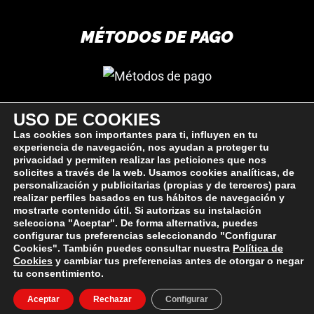
MÉTODOS DE PAGO
USO DE COOKIES
SÍGUEME
Las cookies son importantes para ti, influyen en tu
experiencia de navegación, nos ayudan a proteger tu
privacidad y permiten realizar las peticiones que nos
solicites a través de la web. Usamos cookies analíticas, de
personalización y publicitarias (propias y de terceros) para
realizar perfiles basados en tus hábitos de navegación y
mostrarte contenido útil. Si autorizas su instalación
selecciona "Aceptar". De forma alternativa, puedes
configurar tus preferencias seleccionando "Configurar
Cookies". También puedes consultar nuestra
Política de
Cookies
y cambiar tus preferencias antes de otorgar o negar
tu consentimiento.
© FITNESSREAL.ES 2023-2025 |
Aviso Legal
|
Política de
Aceptar
Rechazar
Configurar
cookies
|
Política de privacidad
| Made in
La Luna