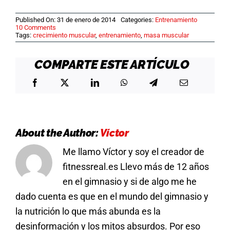
Published On: 31 de enero de 2014
Categories:
Entrenamiento
on
10 Comments
Deltoides:
Tags:
crecimiento muscular
,
entrenamiento
,
masa muscular
partes,
funciones
y
COMPARTE ESTE ARTÍCULO
ejercicios
para
desarrollarlo
About the Author:
Víctor
Me llamo Víctor y soy el creador de
fitnessreal.es Llevo más de 12 años
en el gimnasio y si de algo me he
dado cuenta es que en el mundo del gimnasio y
la nutrición lo que más abunda es la
desinformación y los mitos absurdos. Por eso