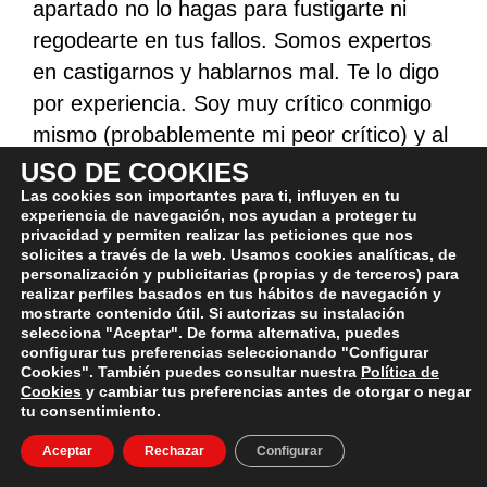
apartado no lo hagas para fustigarte ni
regodearte en tus fallos. Somos expertos
en castigarnos y hablarnos mal. Te lo digo
por experiencia. Soy muy crítico conmigo
mismo (probablemente mi peor crítico) y al
principio utilizaba este apartado a modo de
USO DE COOKIES
«castigo». El resultado es que me iba a la
Las cookies son importantes para ti, influyen en tu
experiencia de navegación, nos ayudan a proteger tu
cama como la mierda, pensando en todo
privacidad y permiten realizar las peticiones que nos
solicites a través de la web. Usamos cookies analíticas, de
aquello que había hecho mal a lo largo de
personalización y publicitarias (propias y de terceros) para
la jornada.
realizar perfiles basados en tus hábitos de navegación y
mostrarte contenido útil. Si autorizas su instalación
selecciona "Aceptar". De forma alternativa, puedes
No, no vayas por ese camino. Si bien es un
configurar tus preferencias seleccionando "Configurar
Cookies". También puedes consultar nuestra
Política de
apartado para la reflexión y la crítica
Cookies
y cambiar tus preferencias antes de otorgar o negar
constructiva, debe ir acompañado de una
tu consentimiento.
ausencia total de juicio por tu parte. Sí, la
Aceptar
Rechazar
Configurar
has cagado. Eres humano. Sí, todos nos