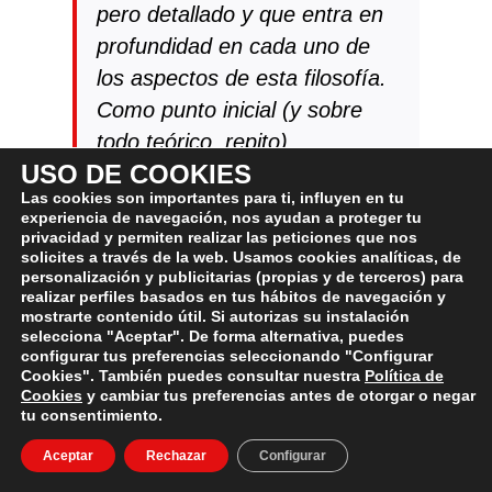
pero detallado y que entra en
profundidad en cada uno de
los aspectos de esta filosofía.
Como punto inicial (y sobre
todo teórico, repito)
USO DE COOKIES
probablemente es el mejor
Las cookies son importantes para ti, influyen en tu
libro que hay sobre el tema.
experiencia de navegación, nos ayudan a proteger tu
privacidad y permiten realizar las peticiones que nos
Como punto negativo, es que
solicites a través de la web. Usamos cookies analíticas, de
personalización y publicitarias (propias y de terceros) para
tal vez puede ser algo denso
realizar perfiles basados en tus hábitos de navegación y
mostrarte contenido útil. Si autorizas su instalación
para algunas personas. No es
selecciona "Aceptar". De forma alternativa, puedes
un libro con un calado
configurar tus preferencias seleccionando "Configurar
Cookies". También puedes consultar nuestra
Política de
filosófico profundo y denso,
Cookies
y cambiar tus preferencias antes de otorgar o negar
pero tampoco es una obra
tu consentimiento.
ligera e intrascendente. Es un
Aceptar
Rechazar
Configurar
libro que debes leer con