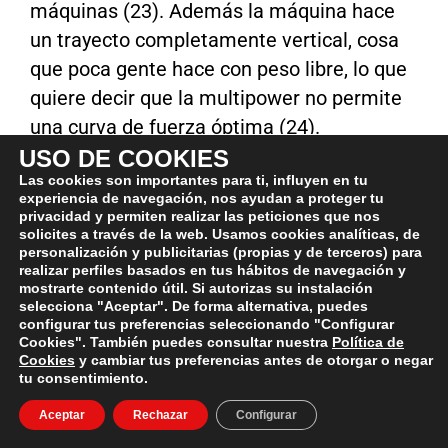
máquinas (23). Además la máquina hace
un trayecto completamente vertical, cosa
que poca gente hace con peso libre, lo que
quiere decir que la multipower no permite
una curva de fuerza óptima (24).
USO DE COOKIES
Además, la multi
exige que el levantador
Las cookies son importantes para ti, influyen en tu
experiencia de navegación, nos ayudan a proteger tu
trabaje con el torso mucho más vertical
de
privacidad y permiten realizar las peticiones que nos
lo que haría en una verdadera sentadilla, lo
solicites a través de la web. Usamos cookies analíticas, de
personalización y publicitarias (propias y de terceros) para
que disminuye la implicación de los
realizar perfiles basados en tus hábitos de navegación y
mostrarte contenido útil. Si autorizas su instalación
erectores espinales y los femorales. Si esto
selecciona "Aceptar". De forma alternativa, puedes
se debiera al control del levantador no
configurar tus preferencias seleccionando "Configurar
Cookies". También puedes consultar nuestra
Política de
pasaría nada, pero cuando lo hace la
Cookies
y cambiar tus preferencias antes de otorgar o negar
multipower es perjudicial para el sujeto ya
tu consentimiento.
que disminuye la habilidad de la
Aceptar
Rechazar
Configurar
musculatura femoral para proteger la