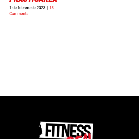
1 de febrero de 2023
|
13
9
Comments
C