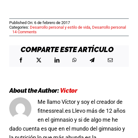
Published On: 6 de febrero de 2017
Categories:
Desarrollo personal y estilo de vida
,
Desarrollo personal
on
14 Comments
PRIORIDADES
EN
TU
COMPARTE ESTE ARTÍCULO
VIDA
About the Author:
Víctor
Me llamo Víctor y soy el creador de
fitnessreal.es Llevo más de 12 años
en el gimnasio y si de algo me he
dado cuenta es que en el mundo del gimnasio y
la nutrición lo que más abunda es la