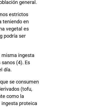
oblación general.
nos estrictos
a teniendo en
ína vegetal es
g podría ser
a misma ingesta
 sanos (4). Es
l día.
s que se consumen
erivados (tofu,
ente como la
 ingesta proteica