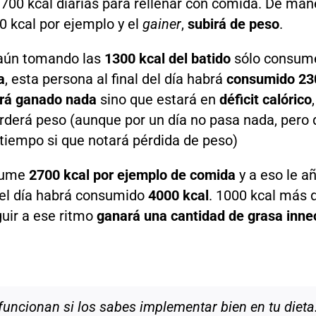
700 kcal diarias para rellenar con comida. De ma
 kcal por ejemplo y el
gainer
,
subirá de peso
.
o aún tomando las
1300 kcal del batido
sólo consum
a
, esta persona al final del día habrá
consumido 23
rá ganado nada
sino que estará en
déficit calórico
derá peso (aunque por un día no pasa nada, pero d
e tiempo si que notará pérdida de peso)
nsume
2700 kcal por ejemplo de comida
y a eso le a
 del día habrá consumido
4000 kcal
. 1000 kcal más 
uir a ese ritmo
ganará una cantidad de grasa inne
funcionan si los sabes implementar bien en tu dieta