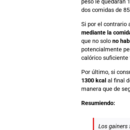
peso le quedarán 1
dos comidas de 850
Si por el contrari
mediante la comid
que no solo
no hab
potencialmente per
calórico suficient
Por último, si co
1300 kcal
al final
manera que de seg
Resumiendo:
Los
gainers