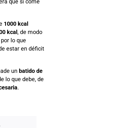
nera que si come
e
1000 kcal
00 kcal
, de modo
, por lo que
e estar en déficit
ñade un
batido de
de lo que debe, de
cesaria
.
.