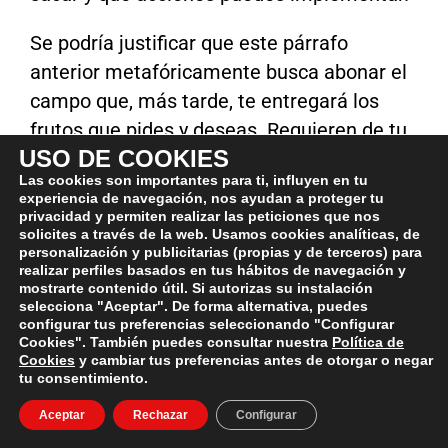
Se podría justificar que este párrafo
anterior metafóricamente busca abonar el
campo que, más tarde, te entregará los
frutos que pides y deseas. Requieren de tu
USO DE COOKIES
trabajo primero.
Las cookies son importantes para ti, influyen en tu
experiencia de navegación, nos ayudan a proteger tu
EXPONTE AL CAMBIO
: En mi experiencia,
privacidad y permiten realizar las peticiones que nos
una de las claves para volverte más
solicites a través de la web. Usamos cookies analíticas, de
personalización y publicitarias (propias y de terceros) para
valiente a los cambios es tomar la decisión
realizar perfiles basados en tus hábitos de navegación y
mostrarte contenido útil. Si autorizas su instalación
de exponerte tú mismo a ellos. En una
selecciona "Aceptar". De forma alternativa, puedes
dosis moderada y con la que no colapses,
configurar tus preferencias seleccionando "Configurar
Cookies". También puedes consultar nuestra
Política de
pero que sea suficientemente intensa
Cookies
y cambiar tus preferencias antes de otorgar o negar
como para que te notes incómodo y ganes
tu consentimiento.
resiliencia.
Aceptar
Rechazar
Configurar