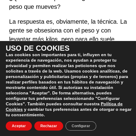
peso que mueves?
La respuesta es, obviamente, la técnica. La
gente se obsesiona con el peso y con
levantar más kilos, pero para ello suele
USO DE COOKIES
renunciar a una calidad técnica que
Las cookies son importantes para ti, influyen en tu
asegura problemas a largo plazo.
experiencia de navegación, nos ayudan a proteger tu
privacidad y permiten realizar las peticiones que nos
Una buena técnica es aquella que:
solicites a través de la web. Usamos cookies analíticas, de
personalización y publicitarias (propias y de terceros) para
realizar perfiles basados en tus hábitos de navegación y
– Reduce el riesgo de lesión todo lo
mostrarte contenido útil. Si autorizas su instalación
selecciona "Aceptar". De forma alternativa, puedes
posible.
configurar tus preferencias seleccionando "Configurar
– Estimula correctamente la musculatura
Cookies". También puedes consultar nuestra
Política de
Cookies
y cambiar tus preferencias antes de otorgar o negar
que quieres trabajar.
tu consentimiento.
Aceptar
Rechazar
Configurar
Aceptando que no hay una técnica idéntica