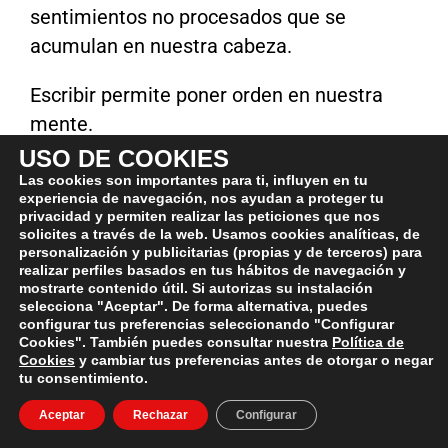
sentimientos no procesados que se
acumulan en nuestra cabeza.
Escribir permite poner orden en nuestra
mente.
Y una mente más ordenada es una mente
USO DE COOKIES
más tranquila.
Las cookies son importantes para ti, influyen en tu
experiencia de navegación, nos ayudan a proteger tu
privacidad y permiten realizar las peticiones que nos
–
TEN CLARO TU PARA QUÉ
: Cuando la
solicites a través de la web. Usamos cookies analíticas, de
personalización y publicitarias (propias y de terceros) para
incomodidad aparece y te engulle, es muy
realizar perfiles basados en tus hábitos de navegación y
fácil dejarte llevar por esa sensación, tirar
mostrarte contenido útil. Si autorizas su instalación
selecciona "Aceptar". De forma alternativa, puedes
por el camino fácil y tirar la toalla. Lo que
configurar tus preferencias seleccionando "Configurar
Cookies". También puedes consultar nuestra
Política de
sea para dejar de sentir toda esa vorágine
Cookies
y cambiar tus preferencias antes de otorgar o negar
de emociones y pensamientos.
tu consentimiento.
Aceptar
Rechazar
Configurar
En ese momento, tener clara la razón por la