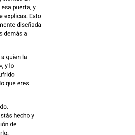
 esa puerta, y
te explicas. Esto
amente diseñada
os demás a
a quien la
, y lo
ufrido
lo que eres
do.
estás hecho y
ión de
rlo.