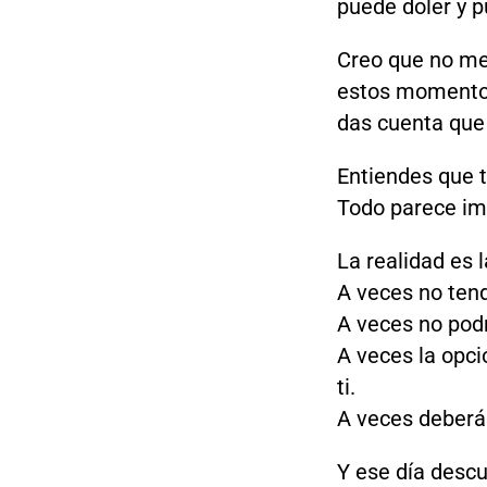
puede doler y p
Creo que no me
estos momentos 
das cuenta que 
Entiendes que t
Todo parece im
La realidad es l
A veces no tend
A veces no pod
A veces la opci
ti.
A veces deberás
Y ese día descu