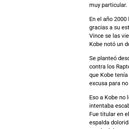
muy particular.
En el año 2000 
gracias a su es
Vince se las vi
Kobe notó un d
Se planteó desde
contra los Rapt
que Kobe tenía 
excusa para no 
Eso a Kobe no l
intentaba escab
Fue titular en e
espalda dolorid