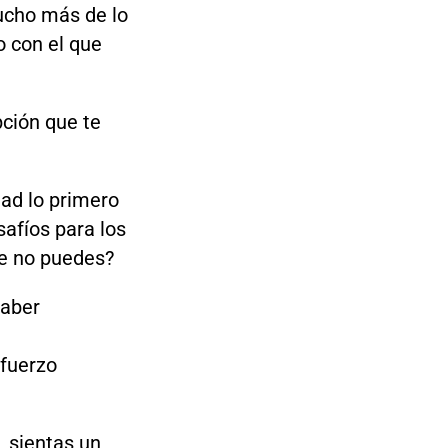
ucho más de lo
 con el que
pción que te
dad lo primero
safíos para los
ue no puedes?
haber
sfuerzo
, sientas un