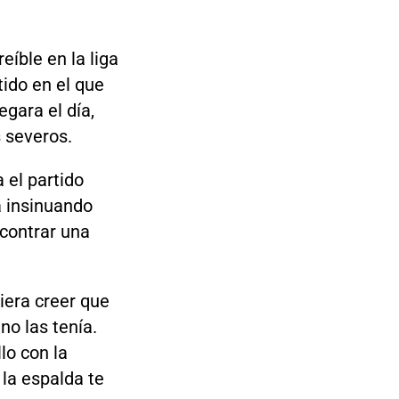
íble en la liga
tido en el que
egara el día,
 severos.
 el partido
a insinuando
ncontrar una
diera creer que
no las tenía.
lo con la
 la espalda te