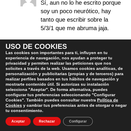
Sí, aun no lo he escrito porque
soy un poco neurótico, hay
tanto que escribir sobre la
5/3/1 que me abruma jaja.
Mi accesorio favorito sin duda
USO DE COOKIES
es el BBB, así que es una
Las cookies son importantes para ti, influyen en tu
experiencia de navegación, nos ayudan a proteger tu
buena opción, aunque lo que
privacidad y permiten realizar las peticiones que nos
tú me has puesto es una
solicites a través de la web. Usamos cookies analíticas, de
personalización y publicitarias (propias y de terceros) para
mezcla entre BBB y triumvirate
realizar perfiles basados en tus hábitos de navegación y
si no recuerdo mal.
mostrarte contenido útil. Si autorizas su instalación
selecciona "Aceptar". De forma alternativa, puedes
configurar tus preferencias seleccionando "Configurar
Cookies". También puedes consultar nuestra
Política de
Cookies
y cambiar tus preferencias antes de otorgar o negar
Manuel
30 de abril de 2017 at 12:29h
-
tu consentimiento.
Reply
:(, estoy ansioso por ver
Aceptar
Rechazar
Configurar
más artículos sobre la