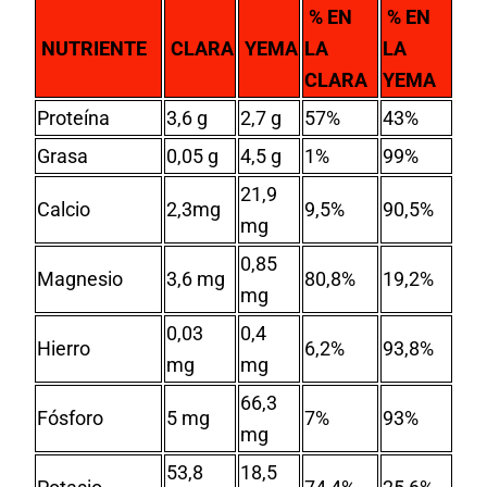
% EN
% EN
NUTRIENTE
CLARA
YEMA
LA
LA
CLARA
YEMA
Proteína
3,6 g
2,7 g
57%
43%
Grasa
0,05 g
4,5 g
1%
99%
21,9
Calcio
2,3mg
9,5%
90,5%
mg
0,85
Magnesio
3,6 mg
80,8%
19,2%
mg
0,03
0,4
Hierro
6,2%
93,8%
mg
mg
66,3
Fósforo
5 mg
7%
93%
mg
53,8
18,5