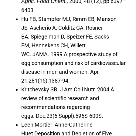
, 2000, 48 (12), pp 6397–
Agric. Food Chem.
6403
Hu FB, Stampfer MJ, Rimm EB, Manson
JE, Ascherio A, Colditz GA, Rosner
BA, Spiegelman D, Speizer FE, Sacks
FM, Hennekens CH, Willett
WC. JAMA. 1999 A prospective study of
egg consumption and risk of cardiovascular
disease in men and women. Apr
21;281(15):1387-94.
Kritchevsky SB. J Am Coll Nutr. 2004 A
review of scientific research and
recommendations regarding
eggs. Dec;23(6 Suppl):596S-600S.
Leen Mortier ,Anne-Catherine
Huet Deposition and Depletion of Five