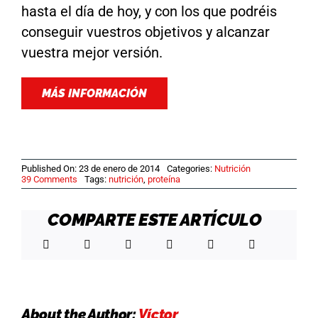
hasta el día de hoy, y con los que podréis
conseguir vuestros objetivos y alcanzar
vuestra mejor versión.
MÁS INFORMACIÓN
Published On: 23 de enero de 2014
Categories:
Nutrición
on
39 Comments
Tags:
nutrición
,
proteína
¿Comer
muchos
huevos
COMPARTE ESTE ARTÍCULO
es
malo?
Razones
por
las
que
sí
comerlos
About the Author:
Víctor