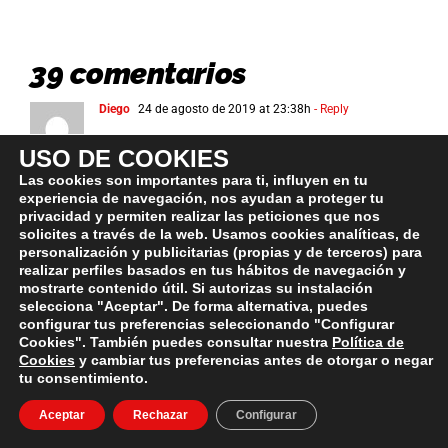
39 comentarios
Diego
24 de agosto de 2019 at 23:38h
- Reply
Buenas Víctor una pregunta, qué
USO DE COOKIES
opinas de alguien que dice que por
Las cookies son importantes para ti, influyen en tu
tomar 10-14 huevos a la semana a
experiencia de navegación, nos ayudan a proteger tu
privacidad y permiten realizar las peticiones que nos
la larga vas a tener problemas de
solicites a través de la web. Usamos cookies analíticas, de
personalización y publicitarias (propias y de terceros) para
corazón? , Y que se cree que los
realizar perfiles basados en tus hábitos de navegación y
lácteos desnatados son mejores
mostrarte contenido útil. Si autorizas su instalación
selecciona "Aceptar". De forma alternativa, puedes
para la salud?
configurar tus preferencias seleccionando "Configurar
Cookies". También puedes consultar nuestra
Política de
Cookies
y cambiar tus preferencias antes de otorgar o negar
tu consentimiento.
Víctor
25 de agosto de 2019 at 18:59h
- Reply
Aceptar
Rechazar
Configurar
Que está haciendo un