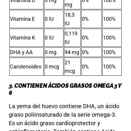
Vitamina D
0 mg
0%
100%
mg
18,3
Vitamina E
0 IU
0%
100%
IU
0,119
Vitamina K
0 IU
0%
100%
IU
DHA y AA
0 mg
94 mg
0%
100%
21
Carotenoides
0 mcg
0%
100%
mcg
3. CONTIENEN ÁCIDOS GRASOS OMEGA 3 Y
6
La yema del huevo contiene DHA, un ácido
graso poliinsaturado de la serie omega-3.
Es un ácido graso cardioprotector y