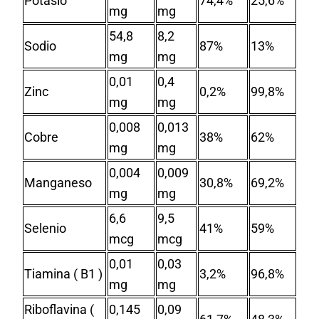
Potasio
74,4%
25,6%
mg
mg
54,8
8,2
Sodio
87%
13%
mg
mg
0,01
0,4
Zinc
0,2%
99,8%
mg
mg
0,008
0,013
Cobre
38%
62%
mg
mg
0,004
0,009
Manganeso
30,8%
69,2%
mg
mg
6,6
9,5
Selenio
41%
59%
mcg
mcg
0,01
0,03
Tiamina ( B1 )
3,2%
96,8%
mg
mg
Riboflavina (
0,145
0,09