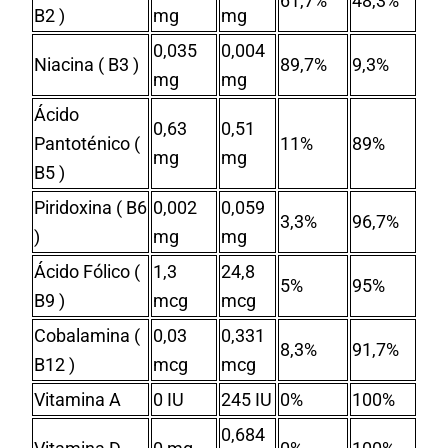
61,7%
48,3%
B2 )
mg
mg
0,035
0,004
Niacina ( B3 )
89,7%
9,3%
mg
mg
Ácido
0,63
0,51
Pantoténico (
11%
89%
mg
mg
B5 )
Piridoxina ( B6
0,002
0,059
3,3%
96,7%
)
mg
mg
Ácido Fólico (
1,3
24,8
5%
95%
B9 )
mcg
mcg
Cobalamina (
0,03
0,331
8,3%
91,7%
B12 )
mcg
mcg
Vitamina A
0 IU
245 IU
0%
100%
0,684