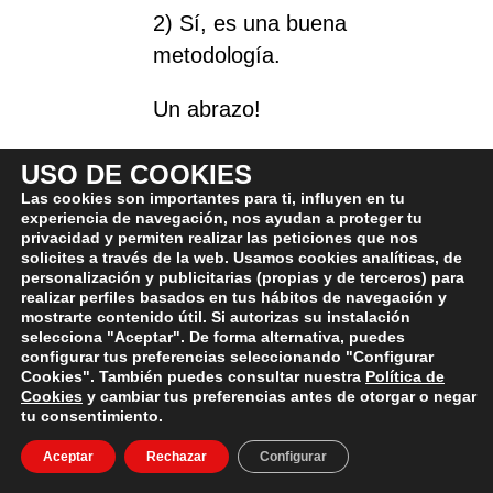
2) Sí, es una buena
metodología.
Un abrazo!
USO DE COOKIES
Fernanda
27 de diciembre de 2017 at 03:06h
- Reply
Las cookies son importantes para ti, influyen en tu
experiencia de navegación, nos ayudan a proteger tu
Hola Víctor, gracias x la
privacidad y permiten realizar las peticiones que nos
información, tengo una duda, la
solicites a través de la web. Usamos cookies analíticas, de
personalización y publicitarias (propias y de terceros) para
Soja es buena, porq leí que
realizar perfiles basados en tus hábitos de navegación y
mostrarte contenido útil. Si autorizas su instalación
aumenta los estrógenos y con ellos
selecciona "Aceptar". De forma alternativa, puedes
aumenta retención de agua y grasa
configurar tus preferencias seleccionando "Configurar
Cookies". También puedes consultar nuestra
Política de
, y disminuirá la testorena, la
Cookies
y cambiar tus preferencias antes de otorgar o negar
verdad q me resulta extraño, pero
tu consentimiento.
estoy en etapa de aumento de
Aceptar
Rechazar
Configurar
volumen y quería comer soja y