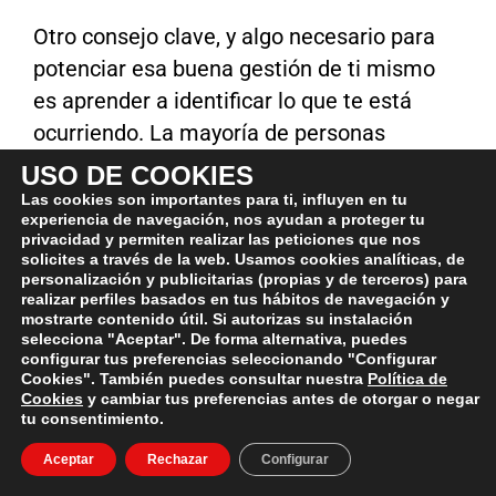
Otro consejo clave, y algo necesario para
potenciar esa buena gestión de ti mismo
es aprender a identificar lo que te está
ocurriendo. La mayoría de personas
intentan controlar o gestionar algo que ni
USO DE COOKIES
siquiera saben lo que es o por qué está ahí.
Las cookies son importantes para ti, influyen en tu
experiencia de navegación, nos ayudan a proteger tu
A esto se le llama ser consciente de uno
privacidad y permiten realizar las peticiones que nos
mismo y es necesario para una buena
solicites a través de la web. Usamos cookies analíticas, de
personalización y publicitarias (propias y de terceros) para
salud emocional.
realizar perfiles basados en tus hábitos de navegación y
mostrarte contenido útil. Si autorizas su instalación
selecciona "Aceptar". De forma alternativa, puedes
Por último, una vez entiendes lo que te
configurar tus preferencias seleccionando "Configurar
ocurre debes ser capaz de estar cómodo
Cookies". También puedes consultar nuestra
Política de
Cookies
y cambiar tus preferencias antes de otorgar o negar
en la incomodidad de lo que sientes. La
tu consentimiento.
gente actúa para huir de lo que siente, y si
Aceptar
Rechazar
Configurar
aprendieran a dejar de luchar contra la