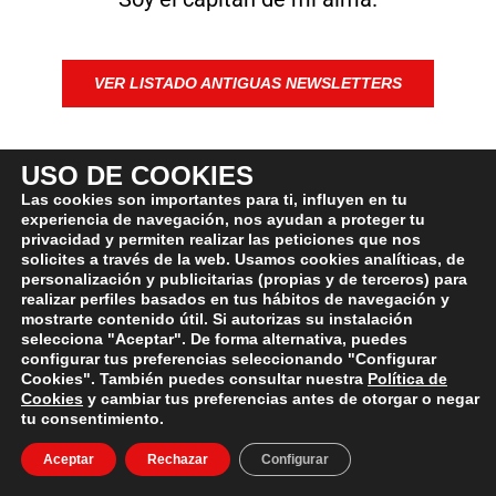
VER LISTADO ANTIGUAS NEWSLETTERS
USO DE COOKIES
Las cookies son importantes para ti, influyen en tu
CONQUISTA
TU FÍSICO
experiencia de navegación, nos ayudan a proteger tu
privacidad y permiten realizar las peticiones que nos
solicites a través de la web. Usamos cookies analíticas, de
EL LIBRO QUE TE ENSEÑARÁ TODO LO QUE
personalización y publicitarias (propias y de terceros) para
realizar perfiles basados en tus hábitos de navegación y
NECESITAS SABER PARA LOGRAR TU
mostrarte contenido útil. Si autorizas su instalación
MEJOR VERSIÓN FÍSICA.
selecciona "Aceptar". De forma alternativa, puedes
configurar tus preferencias seleccionando "Configurar
Cookies". También puedes consultar nuestra
Política de
Cookies
y cambiar tus preferencias antes de otorgar o negar
MÁS INFORMACIÓN
tu consentimiento.
Aceptar
Rechazar
Configurar