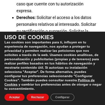
caso que cuente con tu autorización
expresa.
Derechos:
Solicitar el acceso a los datos
personales relativos al interesado. Solicitar
su rectificación o supresión. Solicitar la
USO DE COOKIES
limitación de su tratamiento. Oponerse al
Las cookies son importantes para ti, influyen en tu
tratamiento. Solicitar la portabilidad de los
experiencia de navegación, nos ayudan a proteger tu
privacidad y permiten realizar las peticiones que nos
datos.
solicites a través de la web. Usamos cookies analíticas, de
Más información:
Puedes ampliar
personalización y publicitarias (propias y de terceros) para
realizar perfiles basados en tus hábitos de navegación y
información acerca de la protección de
mostrarte contenido útil. Si autorizas su instalación
datos en el siguiente enlace:
política de
selecciona "Aceptar". De forma alternativa, puedes
configurar tus preferencias seleccionando "Configurar
privacidad
Cookies". También puedes consultar nuestra
Política de
Cookies
y cambiar tus preferencias antes de otorgar o negar
tu consentimiento.
Aceptar
Rechazar
Configurar
ARTÍCULOS RELACIONADOS