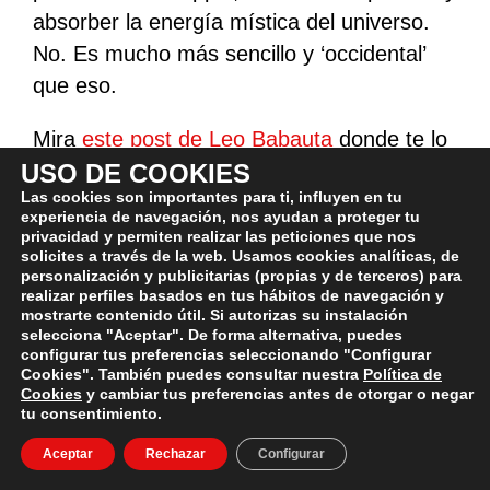
absorber la energía mística del universo.
No. Es mucho más sencillo y ‘occidental’
que eso.
Mira
este post de Leo Babauta
donde te lo
explica de forma super-sencilla.
USO DE COOKIES
Las cookies son importantes para ti, influyen en tu
experiencia de navegación, nos ayudan a proteger tu
Es la mejor forma de entrenamiento
privacidad y permiten realizar las peticiones que nos
mental.
Los músculos se entrenan con las
solicites a través de la web. Usamos cookies analíticas, de
personalización y publicitarias (propias y de terceros) para
pesas. El cerebro se entrena meditando.
realizar perfiles basados en tus hábitos de navegación y
mostrarte contenido útil. Si autorizas su instalación
selecciona "Aceptar". De forma alternativa, puedes
Pruébalo durante 2 semanas y ya verás
configurar tus preferencias seleccionando "Configurar
como te notas mucho más centrado en el
Cookies". También puedes consultar nuestra
Política de
Cookies
y cambiar tus preferencias antes de otorgar o negar
aquí y ahora, y menos estresado por
tu consentimiento.
circunstancias que no puedes controlar
Aceptar
Rechazar
Configurar
directamente.
Notarás más fuerza de