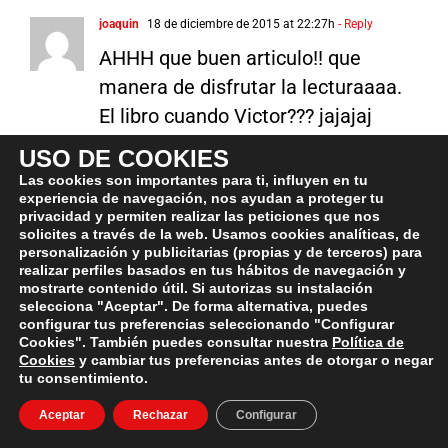
joaquin
18 de diciembre de 2015 at 22:27h
- Reply
AHHH que buen articulo!! que
manera de disfrutar la lecturaaaa.
El libro cuando Victor??? jajajaj
USO DE COOKIES
Las cookies son importantes para ti, influyen en tu
Víctor
19 de diciembre de 2015 at 00:17h
- Reply
experiencia de navegación, nos ayudan a proteger tu
privacidad y permiten realizar las peticiones que nos
Para 2016 ^^
solicites a través de la web. Usamos cookies analíticas, de
personalización y publicitarias (propias y de terceros) para
realizar perfiles basados en tus hábitos de navegación y
mostrarte contenido útil. Si autorizas su instalación
Sergio Espier
10 de noviembre de 2015 at 13:41h
- Reply
selecciona "Aceptar". De forma alternativa, puedes
configurar tus preferencias seleccionando "Configurar
Genial Victor, como siempre!
Cookies". También puedes consultar nuestra
Política de
Cookies
y cambiar tus preferencias antes de otorgar o negar
El colesterol es un tema candente
tu consentimiento.
que cada día crea más
Aceptar
Rechazar
Configurar
controversia. Todavía queda trabajo