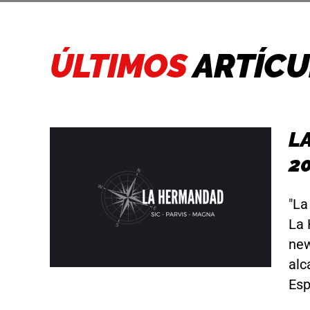
ÚLTIMOS
ARTÍC
L
2
5 de
"La
La 
new
alc
Espe