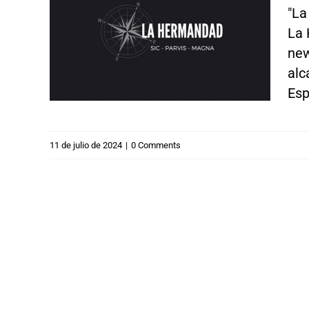
"La
1 de
La 
new
alc
Espe
11 de julio de 2024
|
0 Comments