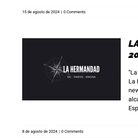
15 de agosto de 2024
|
0 Comments
L
2
 de
"La
La 
new
alc
Espe
8 de agosto de 2024
|
0 Comments