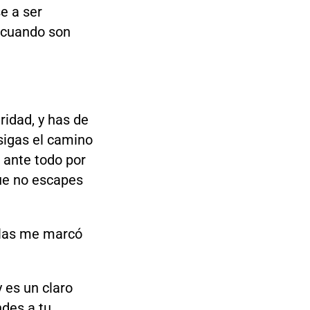
se a ser
n cuando son
ridad, y has de
sigas el camino
 ante todo por
ue no escapes
llas me marcó
y es un claro
ndes a tu