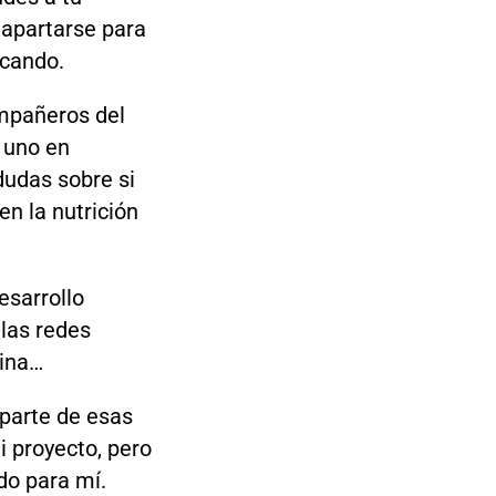
e apartarse para
scando.
mpañeros del
r uno en
dudas sobre si
en la nutrición
esarrollo
 las redes
lina…
parte de esas
i proyecto, pero
o para mí.