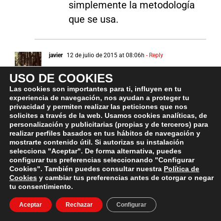
simplemente la metodología
que se usa.
javier
12 de julio de 2015 at 08:06h
- Reply
wow, estos dos articulos estuvieron
USO DE COOKIES
tremendos!
Las cookies son importantes para ti, influyen en tu
experiencia de navegación, nos ayudan a proteger tu
privacidad y permiten realizar las peticiones que nos
solicites a través de la web. Usamos cookies analíticas, de
Víctor
12 de julio de 2015 at 14:23h
- Reply
personalización y publicitarias (propias y de terceros) para
realizar perfiles basados en tus hábitos de navegación y
Muchas gracias Javier ^^
mostrarte contenido útil. Si autorizas su instalación
selecciona "Aceptar". De forma alternativa, puedes
configurar tus preferencias seleccionando "Configurar
Cookies". También puedes consultar nuestra
Política de
Pedro
27 de enero de 2015 at 00:06h
- Reply
Cookies
y cambiar tus preferencias antes de otorgar o negar
tu consentimiento.
Hola Victor,felicidades por la
pagina,muy bien explicado,y lo que
Aceptar
Rechazar
Configurar
es mas importante,con estudios.