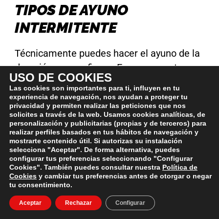
TIPOS DE AYUNO
INTERMITENTE
Técnicamente puedes hacer el ayuno de la
duración que prefieras. En ese aspecto
USO DE COOKIES
mandas tú. Dicho esto, a continuación te
Las cookies son importantes para ti, influyen en tu
voy a poner los protocolos de ayuno más
experiencia de navegación, nos ayudan a proteger tu
privacidad y permiten realizar las peticiones que nos
conocidos y con más seguimiento popular;
solicites a través de la web. Usamos cookies analíticas, de
también te voy a poner, en mi opinión, el
personalización y publicitarias (propias y de terceros) para
realizar perfiles basados en tus hábitos de navegación y
grado de dificultad y adherencia que tienen
mostrarte contenido útil. Si autorizas su instalación
selecciona "Aceptar". De forma alternativa, puedes
en líneas generales.
configurar tus preferencias seleccionando "Configurar
Cookies". También puedes consultar nuestra
Política de
Cookies
y cambiar tus preferencias antes de otorgar o negar
AYUNO DE MEDIO DÍA (12/12)
tu consentimiento.
Aceptar
Rechazar
Configurar
Este tipo de ayuno es fantástico para